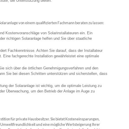
tute, die Unterstützung bieten.
r Solaranlage von einem qualifizierten Fachmann beraten zu lassen:
nd Kostenvoranschläge von Solarinstallateuren ein. Ein
er richtigen Solaranlage helfen und Sie über staatliche
fordert Fachkenntnisse. Achten Sie darauf, dass der Installateur
t. Eine fachgerechte Installation gewährleistet eine optimale
ie sich über die örtlichen Genehmigungsverfahren und den
ann Sie bei diesen Schritten unterstützen und sicherstellen, dass
ng der Solaranlage ist wichtig, um die optimale Leistung zu
n der Überwachung, um den Betrieb der Anlage im Auge zu
tition für private Hausbesitzer. Sie bietet Kosteneinsparungen,
Umweltfreundlichkeit und eine mögliche Wertsteigerung Ihrer