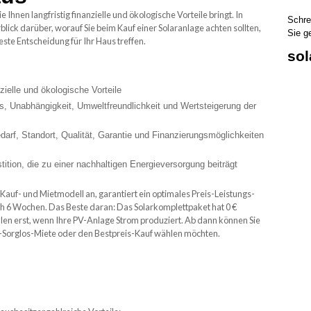
die Ihnen langfristig finanzielle und ökologische Vorteile bringt. In
Schre
ick darüber, worauf Sie beim Kauf einer Solaranlage achten sollten,
Sie g
ste Entscheidung für Ihr Haus treffen.
so
nzielle und ökologische Vorteile
is, Unabhängigkeit, Umweltfreundlichkeit und Wertsteigerung der
darf, Standort, Qualität, Garantie und Finanzierungsmöglichkeiten
tition, die zu einer nachhaltigen Energieversorgung beiträgt
 Kauf- und Mietmodell an, garantiert ein optimales Preis-Leistungs-
ich 6 Wochen. Das Beste daran: Das Solarkomplettpaket hat 0 €
ahlen erst, wenn Ihre PV-Anlage Strom produziert. Ab dann können Sie
um-Sorglos-Miete oder den Bestpreis-Kauf wählen möchten.