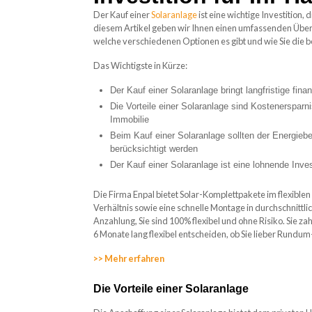
Der Kauf einer
Solaranlage
ist eine wichtige Investition, 
diesem Artikel geben wir Ihnen einen umfassenden Überbl
welche verschiedenen Optionen es gibt und wie Sie die be
Das Wichtigste in Kürze:
Der Kauf einer Solaranlage bringt langfristige fina
Die Vorteile einer Solaranlage sind Kostenersparn
Immobilie
Beim Kauf einer Solaranlage sollten der Energiebe
berücksichtigt werden
Der Kauf einer Solaranlage ist eine lohnende Inves
Die Firma Enpal bietet Solar-Komplettpakete im flexiblen
Verhältnis sowie eine schnelle Montage in durchschnittl
Anzahlung, Sie sind 100% flexibel und ohne Risiko. Sie z
6 Monate lang flexibel entscheiden, ob Sie lieber Rund
>> Mehr erfahren
Die Vorteile einer Solaranlage