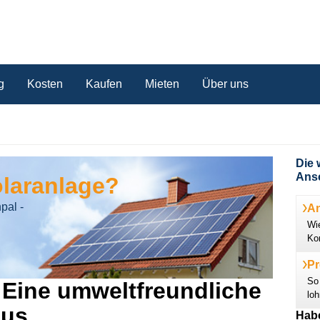
g
Kosten
Kaufen
Mieten
Über uns
Die 
Ansc
olaranlage?
pal -
A
Wie
Ko
Pr
So 
 Eine umweltfreundliche
loh
aus
Habe